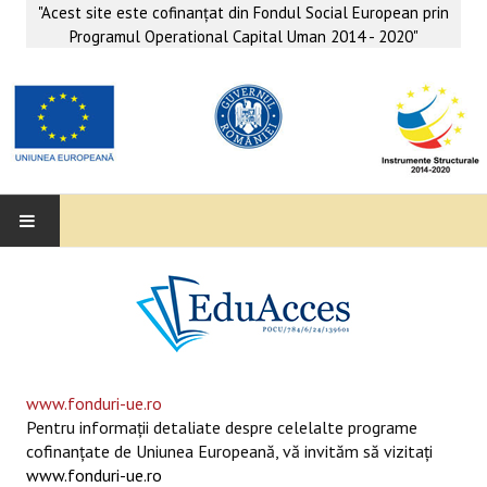
"Acest site este cofinanţat din Fondul Social European prin
Programul Operational Capital Uman 2014 - 2020"
EDUACCES
ANUNŢURI
SERVICII EDUACCES
www.fonduri-ue.ro
Pentru informaţii detaliate despre celelalte programe
SUPORT EDUCAȚIONAL MATEMATICĂ- INFORMATICĂ
cofinanţate de Uniunea Europeană, vă invităm să vizitaţi
www.fonduri-ue.ro
SERVICII PSIHO-SOCIALE