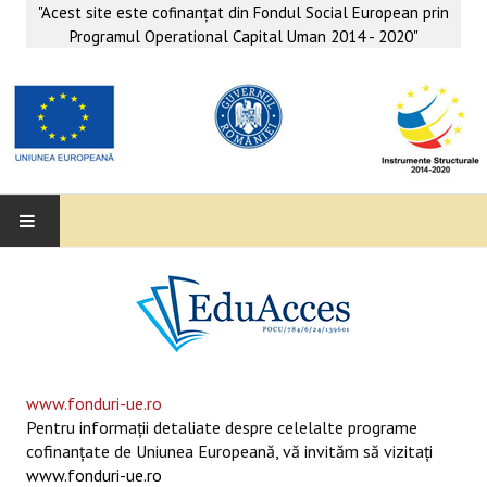
"Acest site este cofinanţat din Fondul Social European prin
Programul Operational Capital Uman 2014 - 2020"
EDUACCES
ANUNŢURI
SERVICII EDUACCES
www.fonduri-ue.ro
Pentru informaţii detaliate despre celelalte programe
SUPORT EDUCAȚIONAL MATEMATICĂ- INFORMATICĂ
cofinanţate de Uniunea Europeană, vă invităm să vizitaţi
www.fonduri-ue.ro
SERVICII PSIHO-SOCIALE