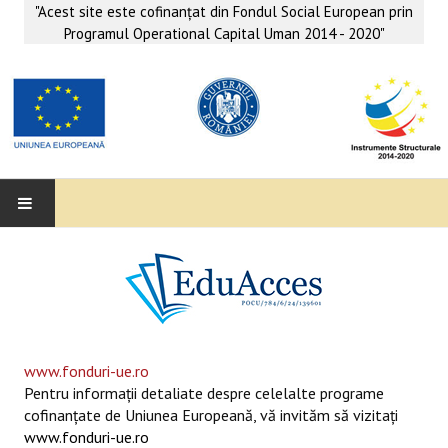
"Acest site este cofinanţat din Fondul Social European prin
Programul Operational Capital Uman 2014 - 2020"
EDUACCES
ANUNŢURI
SERVICII EDUACCES
www.fonduri-ue.ro
Pentru informaţii detaliate despre celelalte programe
SUPORT EDUCAȚIONAL MATEMATICĂ- INFORMATICĂ
cofinanţate de Uniunea Europeană, vă invităm să vizitaţi
www.fonduri-ue.ro
SERVICII PSIHO-SOCIALE