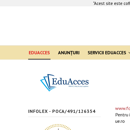
"Acest site este co
EDUACCES
ANUNŢURI
SERVICII EDUACCES
www.fo
INFOLEX - POCA/491/126354
Pentru 
ue.ro