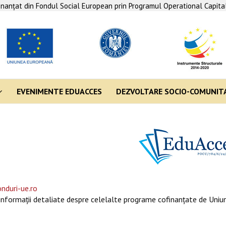
finanţat din Fondul Social European prin Programul Operational Capit
EVENIMENTE EDUACCES
DEZVOLTARE SOCIO-COMUNIT
nduri-ue.ro
informaţii detaliate despre celelalte programe cofinanţate de Uniun