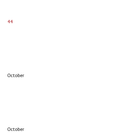
Bune practici
CONTACT
44
October
October