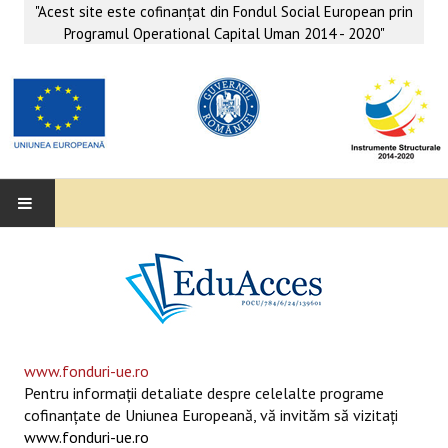
"Acest site este cofinanţat din Fondul Social European prin
Programul Operational Capital Uman 2014 - 2020"
EDUACCES
ANUNŢURI
SERVICII EDUACCES
www.fonduri-ue.ro
Pentru informaţii detaliate despre celelalte programe
SUPORT EDUCAȚIONAL MATEMATICĂ- INFORMATICĂ
cofinanţate de Uniunea Europeană, vă invităm să vizitaţi
www.fonduri-ue.ro
SERVICII PSIHO-SOCIALE