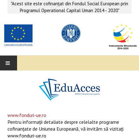
"Acest site este cofinanţat din Fondul Social European prin
Programul Operational Capital Uman 2014 - 2020"
EDUACCES
ANUNŢURI
SERVICII EDUACCES
www.fonduri-ue.ro
Pentru informaţii detaliate despre celelalte programe
SUPORT EDUCAȚIONAL MATEMATICĂ- INFORMATICĂ
cofinanţate de Uniunea Europeană, vă invităm să vizitaţi
www.fonduri-ue.ro
SERVICII PSIHO-SOCIALE