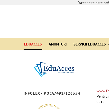
"Acest site este co
EDUACCES
ANUNŢURI
SERVICII EDUACCES
www.fo
INFOLEX - POCA/491/126354
Pentru 
ue.ro