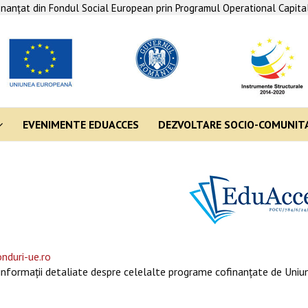
finanţat din Fondul Social European prin Programul Operational Capit
EVENIMENTE EDUACCES
DEZVOLTARE SOCIO-COMUNIT
nduri-ue.ro
informaţii detaliate despre celelalte programe cofinanţate de Uniun