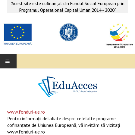
"Acest site este cofinanţat din Fondul Social European prin
Programul Operational Capital Uman 2014 - 2020"
EDUACCES
ANUNŢURI
SERVICII EDUACCES
www.fonduri-ue.ro
Pentru informaţii detaliate despre celelalte programe
SUPORT EDUCAȚIONAL MATEMATICĂ- INFORMATICĂ
cofinanţate de Uniunea Europeană, vă invităm să vizitaţi
www.fonduri-ue.ro
SERVICII PSIHO-SOCIALE