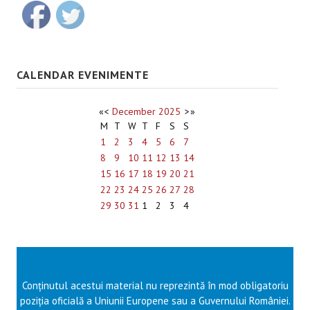
CALENDAR EVENIMENTE
«
<
December
2025
>
»
M
T
W
T
F
S
S
1
2
3
4
5
6
7
8
9
10
11
12
13
14
15
16
17
18
19
20
21
22
23
24
25
26
27
28
29
30
31
1
2
3
4
Conținutul acestui material nu reprezintă în mod obligatoriu
poziția oficială a Uniunii Europene sau a Guvernului României.