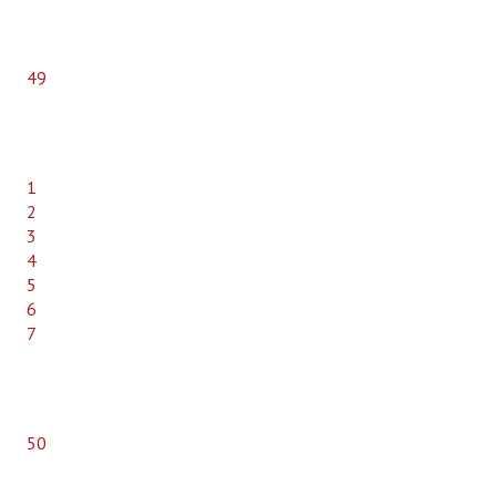
Bune practici
CONTACT
49
1
2
3
4
5
6
7
50