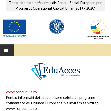
"Acest site este cofinanţat din Fondul Social European prin
Programul Operational Capital Uman 2014 - 2020"
EDUACCES
ANUNŢURI
SERVICII EDUACCES
www.fonduri-ue.ro
Pentru informaţii detaliate despre celelalte programe
SUPORT EDUCAȚIONAL MATEMATICĂ- INFORMATICĂ
cofinanţate de Uniunea Europeană, vă invităm să vizitaţi
www.fonduri-ue.ro
SERVICII PSIHO-SOCIALE