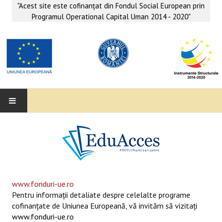
"Acest site este cofinanţat din Fondul Social European prin
Programul Operational Capital Uman 2014 - 2020"
EDUACCES
ANUNŢURI
SERVICII EDUACCES
www.fonduri-ue.ro
Pentru informaţii detaliate despre celelalte programe
SUPORT EDUCAȚIONAL MATEMATICĂ- INFORMATICĂ
cofinanţate de Uniunea Europeană, vă invităm să vizitaţi
www.fonduri-ue.ro
SERVICII PSIHO-SOCIALE