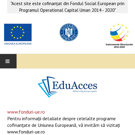
"Acest site este cofinanţat din Fondul Social European prin
Programul Operational Capital Uman 2014 - 2020"
EDUACCES
ANUNŢURI
SERVICII EDUACCES
www.fonduri-ue.ro
Pentru informaţii detaliate despre celelalte programe
SUPORT EDUCAȚIONAL MATEMATICĂ- INFORMATICĂ
cofinanţate de Uniunea Europeană, vă invităm să vizitaţi
www.fonduri-ue.ro
SERVICII PSIHO-SOCIALE