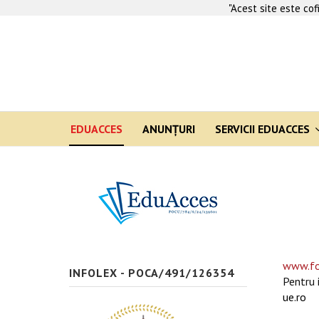
"Acest site este co
EDUACCES
ANUNŢURI
SERVICII EDUACCES
www.fo
INFOLEX - POCA/491/126354
Pentru 
ue.ro