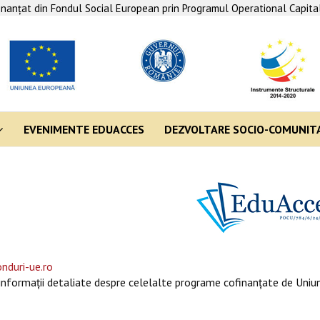
finanţat din Fondul Social European prin Programul Operational Capit
EVENIMENTE EDUACCES
DEZVOLTARE SOCIO-COMUNIT
nduri-ue.ro
informaţii detaliate despre celelalte programe cofinanţate de Uniun