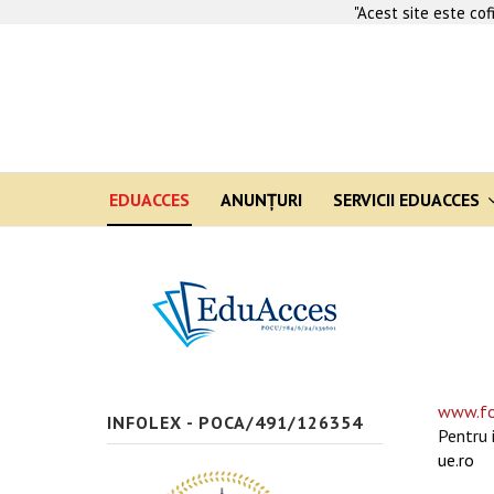
"Acest site este co
EDUACCES
ANUNŢURI
SERVICII EDUACCES
www.fo
INFOLEX - POCA/491/126354
Pentru 
ue.ro