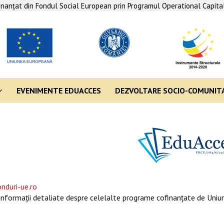
finanţat din Fondul Social European prin Programul Operational Capit
EVENIMENTE EDUACCES
DEZVOLTARE SOCIO-COMUNIT
nduri-ue.ro
informaţii detaliate despre celelalte programe cofinanţate de Uniun