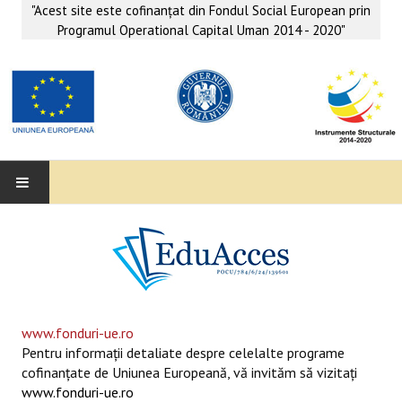
"Acest site este cofinanţat din Fondul Social European prin
Programul Operational Capital Uman 2014 - 2020"
EDUACCES
ANUNŢURI
SERVICII EDUACCES
www.fonduri-ue.ro
Pentru informaţii detaliate despre celelalte programe
SUPORT EDUCAȚIONAL MATEMATICĂ- INFORMATICĂ
cofinanţate de Uniunea Europeană, vă invităm să vizitaţi
www.fonduri-ue.ro
SERVICII PSIHO-SOCIALE