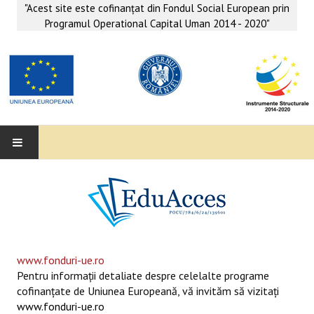
"Acest site este cofinanţat din Fondul Social European prin
Programul Operational Capital Uman 2014 - 2020"
EDUACCES
ANUNŢURI
SERVICII EDUACCES
www.fonduri-ue.ro
Pentru informaţii detaliate despre celelalte programe
SUPORT EDUCAȚIONAL MATEMATICĂ- INFORMATICĂ
cofinanţate de Uniunea Europeană, vă invităm să vizitaţi
www.fonduri-ue.ro
SERVICII PSIHO-SOCIALE