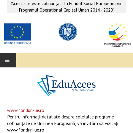
"Acest site este cofinanţat din Fondul Social European prin
Programul Operational Capital Uman 2014 - 2020"
EDUACCES
ANUNŢURI
SERVICII EDUACCES
www.fonduri-ue.ro
Pentru informaţii detaliate despre celelalte programe
SUPORT EDUCAȚIONAL MATEMATICĂ- INFORMATICĂ
cofinanţate de Uniunea Europeană, vă invităm să vizitaţi
www.fonduri-ue.ro
SERVICII PSIHO-SOCIALE