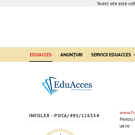
"Acest site este co
EDUACCES
ANUNŢURI
SERVICII EDUACCES
www.fo
INFOLEX - POCA/491/126354
Pentru 
ue.ro