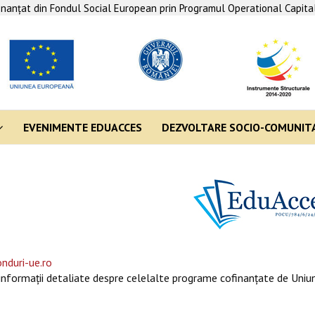
finanţat din Fondul Social European prin Programul Operational Capit
EVENIMENTE EDUACCES
DEZVOLTARE SOCIO-COMUNIT
nduri-ue.ro
informaţii detaliate despre celelalte programe cofinanţate de Uniun