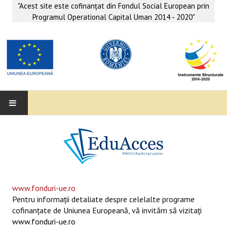
"Acest site este cofinanţat din Fondul Social European prin
Programul Operational Capital Uman 2014 - 2020"
EDUACCES
ANUNŢURI
SERVICII EDUACCES
www.fonduri-ue.ro
Pentru informaţii detaliate despre celelalte programe
SUPORT EDUCAȚIONAL MATEMATICĂ- INFORMATICĂ
cofinanţate de Uniunea Europeană, vă invităm să vizitaţi
www.fonduri-ue.ro
SERVICII PSIHO-SOCIALE