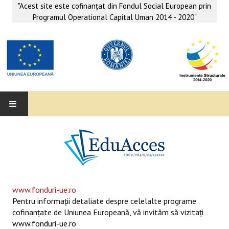
"Acest site este cofinanţat din Fondul Social European prin
Programul Operational Capital Uman 2014 - 2020"
EDUACCES
ANUNŢURI
SERVICII EDUACCES
www.fonduri-ue.ro
Pentru informaţii detaliate despre celelalte programe
SUPORT EDUCAȚIONAL MATEMATICĂ- INFORMATICĂ
cofinanţate de Uniunea Europeană, vă invităm să vizitaţi
www.fonduri-ue.ro
SERVICII PSIHO-SOCIALE