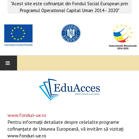
"Acest site este cofinanţat din Fondul Social European prin
Programul Operational Capital Uman 2014 - 2020"
EDUACCES
ANUNŢURI
SERVICII EDUACCES
www.fonduri-ue.ro
Pentru informaţii detaliate despre celelalte programe
SUPORT EDUCAȚIONAL MATEMATICĂ- INFORMATICĂ
cofinanţate de Uniunea Europeană, vă invităm să vizitaţi
www.fonduri-ue.ro
SERVICII PSIHO-SOCIALE