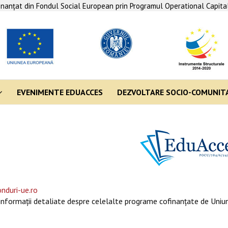
finanţat din Fondul Social European prin Programul Operational Capit
EVENIMENTE EDUACCES
DEZVOLTARE SOCIO-COMUNIT
nduri-ue.ro
informaţii detaliate despre celelalte programe cofinanţate de Uniun