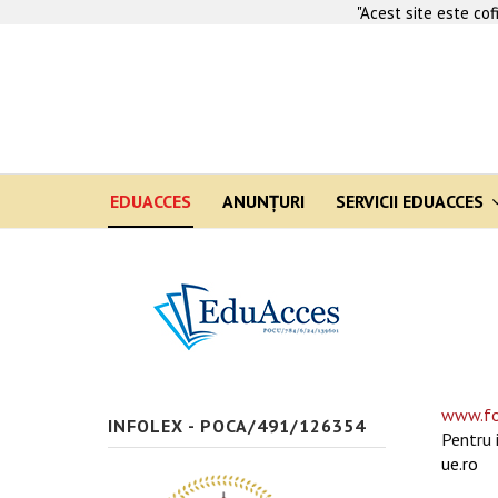
"Acest site este co
EDUACCES
ANUNŢURI
SERVICII EDUACCES
www.fo
INFOLEX - POCA/491/126354
Pentru 
ue.ro