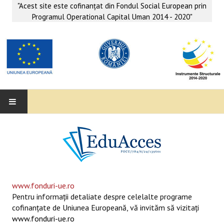
"Acest site este cofinanţat din Fondul Social European prin
Programul Operational Capital Uman 2014 - 2020"
EDUACCES
ANUNŢURI
SERVICII EDUACCES
www.fonduri-ue.ro
Pentru informaţii detaliate despre celelalte programe
SUPORT EDUCAȚIONAL MATEMATICĂ- INFORMATICĂ
cofinanţate de Uniunea Europeană, vă invităm să vizitaţi
www.fonduri-ue.ro
SERVICII PSIHO-SOCIALE