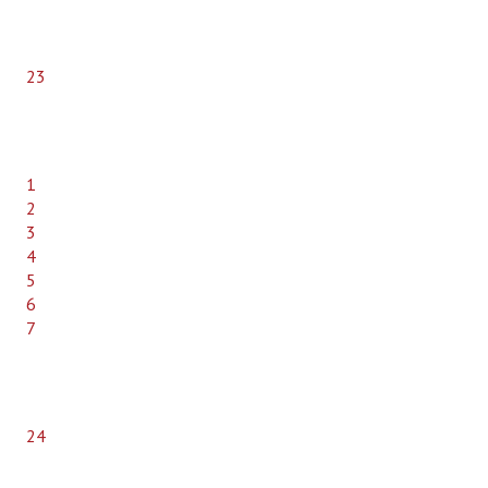
Bune practici
CONTACT
23
1
2
3
4
5
6
7
24