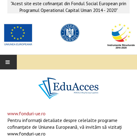
"Acest site este cofinanţat din Fondul Social European prin
Programul Operational Capital Uman 2014 - 2020"
EDUACCES
ANUNŢURI
SERVICII EDUACCES
www.fonduri-ue.ro
Pentru informaţii detaliate despre celelalte programe
SUPORT EDUCAȚIONAL MATEMATICĂ- INFORMATICĂ
cofinanţate de Uniunea Europeană, vă invităm să vizitaţi
www.fonduri-ue.ro
SERVICII PSIHO-SOCIALE