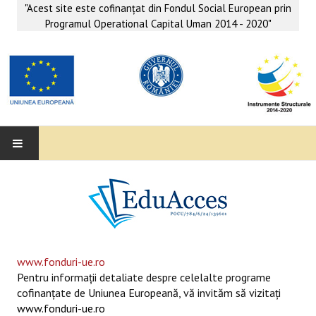
"Acest site este cofinanţat din Fondul Social European prin
Programul Operational Capital Uman 2014 - 2020"
EDUACCES
ANUNŢURI
SERVICII EDUACCES
www.fonduri-ue.ro
Pentru informaţii detaliate despre celelalte programe
SUPORT EDUCAȚIONAL MATEMATICĂ- INFORMATICĂ
cofinanţate de Uniunea Europeană, vă invităm să vizitaţi
www.fonduri-ue.ro
SERVICII PSIHO-SOCIALE