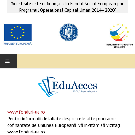
"Acest site este cofinanţat din Fondul Social European prin
Programul Operational Capital Uman 2014 - 2020"
EDUACCES
ANUNŢURI
SERVICII EDUACCES
www.fonduri-ue.ro
Pentru informaţii detaliate despre celelalte programe
SUPORT EDUCAȚIONAL MATEMATICĂ- INFORMATICĂ
cofinanţate de Uniunea Europeană, vă invităm să vizitaţi
www.fonduri-ue.ro
SERVICII PSIHO-SOCIALE